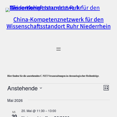
China-Kompetenznetzwerk für den
Wissenschaftsstandort Ruhr Niederrhein
Hier finden Sie die anstehenden C-NET-Veranstaltungen in chronologischer Reihenfolge.
Veranstaltungen
Ansi
Vera
Anstehende
Liste
Ansi
Datum
Navi
Navi
wählen.
Mai 2026
20. Mai @ 11:30
–
13:00
MI.
20