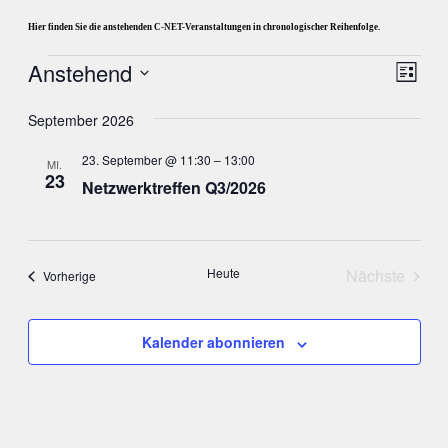
Hier finden Sie die anstehenden C-NET-Veranstaltungen in chronologischer Reihenfolge.
Veranstaltungen
Ansi
Vera
Anstehend
Liste
Ansi
Datum
Navi
Navi
wählen.
September 2026
23. September @ 11:30
–
13:00
MI.
23
Netzwerktreffen Q3/2026
Heute
Nächste
Veranstaltungen
Vorherige
Veranstal
Kalender abonnieren