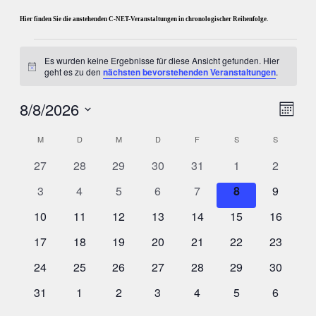
Hier finden Sie die anstehenden C-NET-Veranstaltungen in chronologischer Reihenfolge.
Veranstaltungen
Es wurden keine Ergebnisse für diese Ansicht gefunden. Hier
Hinweis
geht es zu den
nächsten bevorstehenden Veranstaltungen
.
Ansi
Vera
8/8/2026
Monat
Ansi
Datum
Navi
Kalender
M
MONTAG
D
DIENSTAG
M
MITTWOCH
D
DONNERSTAG
F
FREITAG
S
SAMSTAG
S
SONNTA
Navi
wählen.
von
0
0
0
0
0
0
0
27
28
29
30
31
1
2
Veranstaltungen
Veranstaltungen
Veranstaltungen
Veranstaltungen
Veranstaltungen
Veranstaltungen
Veransta
Veranstaltungen
0
0
0
0
0
0
0
3
4
5
6
7
8
9
Veranstaltungen
Veranstaltungen
Veranstaltungen
Veranstaltungen
Veranstaltungen
Veranstaltunge
Veransta
0
0
0
0
0
0
0
10
11
12
13
14
15
16
Veranstaltungen
Veranstaltungen
Veranstaltungen
Veranstaltungen
Veranstaltungen
Veranstaltungen
Veransta
0
0
0
0
0
0
0
17
18
19
20
21
22
23
Veranstaltungen
Veranstaltungen
Veranstaltungen
Veranstaltungen
Veranstaltungen
Veranstaltungen
Veransta
0
0
0
0
0
0
0
24
25
26
27
28
29
30
Veranstaltungen
Veranstaltungen
Veranstaltungen
Veranstaltungen
Veranstaltungen
Veranstaltungen
Veransta
0
0
0
0
0
0
0
31
1
2
3
4
5
6
Veranstaltungen
Veranstaltungen
Veranstaltungen
Veranstaltungen
Veranstaltungen
Veranstaltungen
Veransta