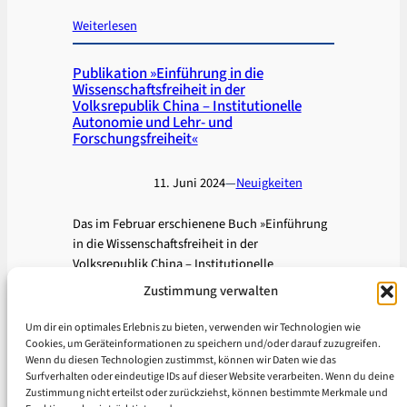
Weiterlesen
Publikation »Einführung in die
Wissenschaftsfreiheit in der
Volksrepublik China – Institutionelle
Autonomie und Lehr- und
Forschungsfreiheit«
11. Juni 2024
—
Neuigkeiten
Das im Februar erschienene Buch »Einführung
in die Wissenschaftsfreiheit in der
Volksrepublik China – Institutionelle
Autonomie und Lehr- und Forschungsfreiheit«
Zustimmung verwalten
von Alexandra Kaiser (IIAS) bietet eine
Einführung in die Wissenschaftsfreiheit…
Um dir ein optimales Erlebnis zu bieten, verwenden wir Technologien wie
Cookies, um Geräteinformationen zu speichern und/oder darauf zuzugreifen.
Weiterlesen
Wenn du diesen Technologien zustimmst, können wir Daten wie das
Surfverhalten oder eindeutige IDs auf dieser Website verarbeiten. Wenn du deine
←
Vorherige Seite
1
…
6
7
8
9
10
Nächste Seite
→
Zustimmung nicht erteilst oder zurückziehst, können bestimmte Merkmale und