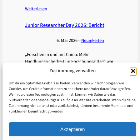
Weiterlesen
Junior Researcher Day 2026: Bericht
6. Mai 2026
—
Neuigkeiten
„Forschen in und mit China: Mehr
Handlungssicherheit im Forschungsalltag“ war
das Motto des Junior Researcher Day 2026, der
Zustimmung verwalten
am 28. April an der UDE in Duisburg stattfand.
Bei der eintägigen…
Um dir ein optimales Erlebnis zu bieten, verwenden wir Technologien wie
Cookies, um Geräteinformationen zu speichern und/oder darauf zuzugreifen.
Weiterlesen
Wenn du diesen Technologien zustimmst, können wir Daten wie das
Surfverhalten oder eindeutige IDs auf dieser Website verarbeiten. Wenn du deine
1
2
3
…
10
Nächste Seite
→
Zustimmung nicht erteilst oder zurückziehst, können bestimmte Merkmale und
Funktionen beeinträchtigt werden.
© 2023–2026 CNET RNR
Datenschutzerklärung
Akzeptieren
Impressum