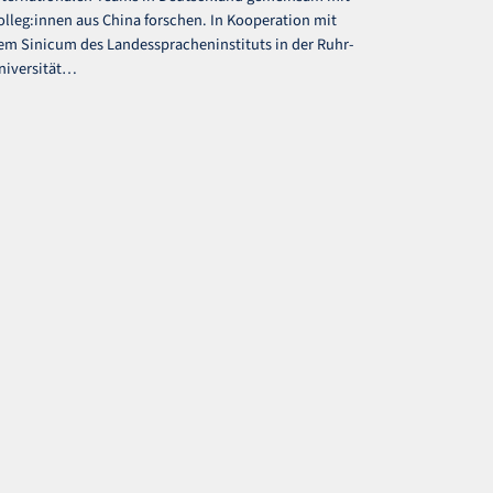
olleg:innen aus China forschen. In Kooperation mit
em Sinicum des Landesspracheninstituts in der Ruhr-
niversität…