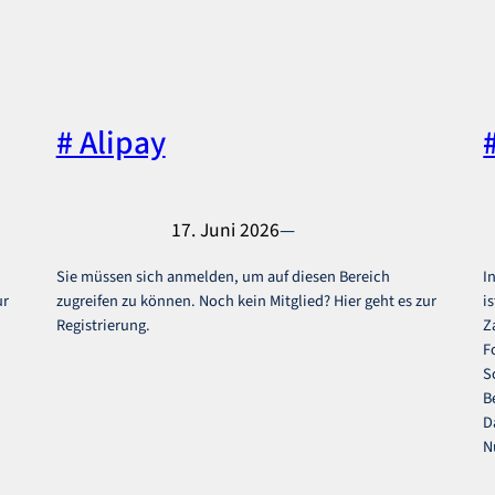
# Alipay
17. Juni 2026
—
Sie müssen sich anmelden, um auf diesen Bereich
I
ur
zugreifen zu können. Noch kein Mitglied? Hier geht es zur
i
Registrierung.
Z
F
S
B
D
N