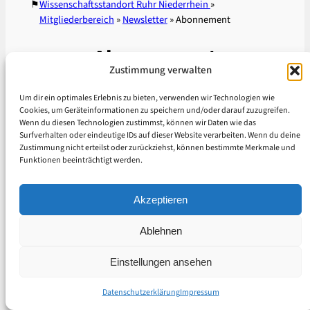
⚑
Wissenschaftsstandort Ruhr Niederrhein
»
Mitgliederbereich
»
Newsletter
»
Abonnement
Abonnement
Zustimmung verwalten
Um dir ein optimales Erlebnis zu bieten, verwenden wir Technologien wie
Sie müssen sich
anmelden
, um auf diesen
Cookies, um Geräteinformationen zu speichern und/oder darauf zuzugreifen.
Bereich zugreifen zu können. Noch kein
Wenn du diesen Technologien zustimmst, können wir Daten wie das
Mitglied?
Hier geht es zur Registrierung
.
Surfverhalten oder eindeutige IDs auf dieser Website verarbeiten. Wenn du deine
Zustimmung nicht erteilst oder zurückziehst, können bestimmte Merkmale und
© 2023–2026 CNET RNR
Funktionen beeinträchtigt werden.
Datenschutzerklärung
Impressum
Akzeptieren
Ablehnen
Einstellungen ansehen
Datenschutzerklärung
Impressum