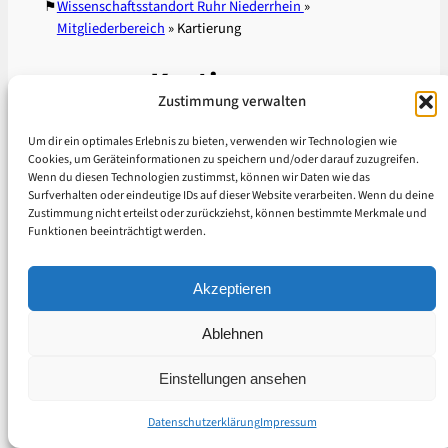
⚑
Wissenschaftsstandort Ruhr Niederrhein
»
Mitgliederbereich
»
Kartierung
Kartierung
Zustimmung verwalten
Um dir ein optimales Erlebnis zu bieten, verwenden wir Technologien wie
Sie müssen sich
anmelden
, um auf diesen
Cookies, um Geräteinformationen zu speichern und/oder darauf zuzugreifen.
Bereich zugreifen zu können. Noch kein
Wenn du diesen Technologien zustimmst, können wir Daten wie das
Mitglied?
Hier geht es zur Registrierung
.
Surfverhalten oder eindeutige IDs auf dieser Website verarbeiten. Wenn du deine
Zustimmung nicht erteilst oder zurückziehst, können bestimmte Merkmale und
© 2023–2026 CNET RNR
Funktionen beeinträchtigt werden.
Datenschutzerklärung
Impressum
Akzeptieren
Ablehnen
Einstellungen ansehen
Datenschutzerklärung
Impressum