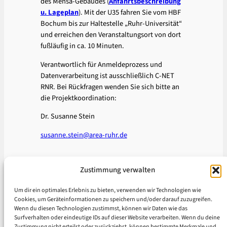
des Mensa-Gebäudes (
Anfahrtsbeschreibung
u. Lageplan
). Mit der U35 fahren Sie vom HBF
Bochum bis zur Haltestelle „Ruhr-Universität“
und erreichen den Veranstaltungsort von dort
fußläufig in ca. 10 Minuten.
Verantwortlich für Anmeldeprozess und
Datenverarbeitung ist ausschließlich C-NET
RNR. Bei Rückfragen wenden Sie sich bitte an
die Projektkoordination:
Dr. Susanne Stein
susanne.stein@area-ruhr.de
Zustimmung verwalten
←
Vorherige:
WiWiKo-China:
Kompetenzbasiert und lokal
Um dir ein optimales Erlebnis zu bieten, verwenden wir Technologien wie
verankert –
Cookies, um Geräteinformationen zu speichern und/oder darauf zuzugreifen.
Wissenschaftskooperationen mit
Wenn du diesen Technologien zustimmst, können wir Daten wie das
China aktiv gestalten
Surfverhalten oder eindeutige IDs auf dieser Website verarbeiten. Wenn du deine
Zustimmung nicht erteilst oder zurückziehst, können bestimmte Merkmale und