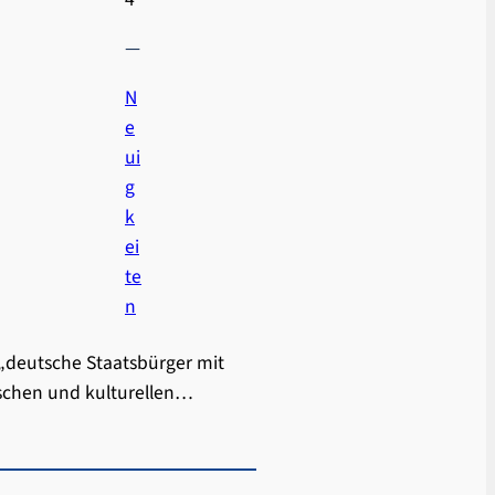
—
N
e
ui
g
k
ei
te
n
s „deutsche Staatsbürger mit
ischen und kulturellen…